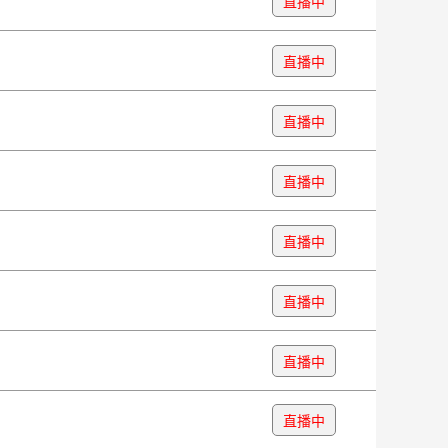
直播中
直播中
直播中
直播中
直播中
直播中
直播中
直播中