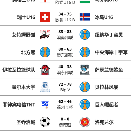
欧锦U16 B
34 - 75
瑞士U16
冰岛U16
欧锦U16 B
83 - 83
艾特姆野猫
纽纳华丁幽灵
澳南部联
80 - 63
北方熊
中央海岸十字军
澳东部联
40 - 38
伊拉瓦拉篮球队
萨瑟兰德鲨鱼
澳东部联
72 - 78
墨尔本大学
贝拉林风暴
Big V
62 - 46
菲律宾电信TNT
巨人崛起者
菲州长杯
0 - 0
圣乔治城
洛克达尔
澳威超