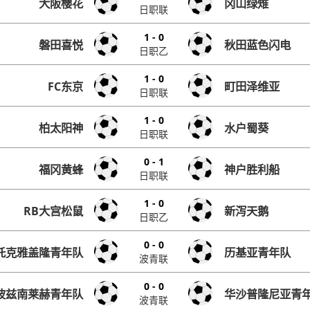
大阪樱花
冈山绿雉
日职联
1 - 0
磐田喜悦
秋田蓝色闪电
日职乙
1 - 0
FC东京
町田泽维亚
日职联
1 - 0
柏太阳神
水户蜀葵
日职联
0 - 1
福冈黄蜂
神户胜利船
日职联
1 - 0
RB大宫松鼠
新泻天鹅
日职乙
0 - 0
托克雅盖隆青年队
历基亚青年队
波青联
0 - 0
波兹南莱赫青年队
华沙普隆尼亚青
波青联