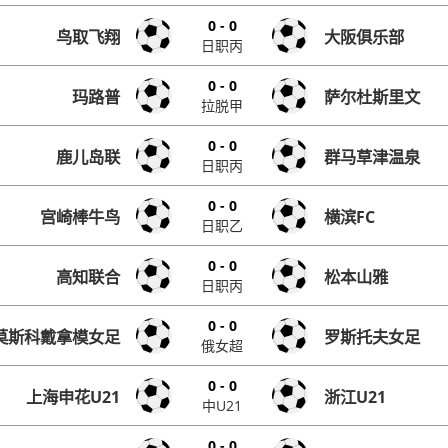
0 - 0
鸟取飞翔
大阪俱乐部
日职丙
0 - 0
玛路普
萨尔杜斯里文
拉脱甲
0 - 0
鹿儿岛联
群马草津温泉
日职丙
0 - 0
宫崎棒牛鸟
横滨FC
日职乙
0 - 0
高知联合
松本山雅
日职丙
0 - 0
莫斯科戴拿模女足
罗斯托夫女足
俄女超
0 - 0
上海申花U21
浙江U21
中U21
0 - 0