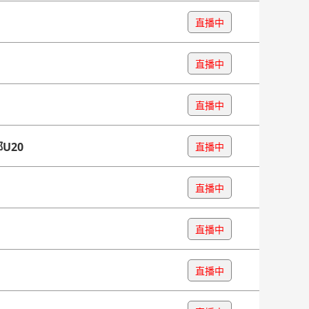
直播中
直播中
直播中
U20
直播中
直播中
直播中
直播中