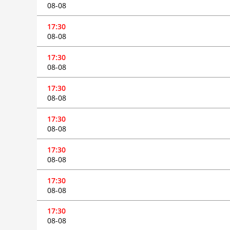
08-08
17:30
08-08
17:30
08-08
17:30
08-08
17:30
08-08
17:30
08-08
17:30
08-08
17:30
08-08